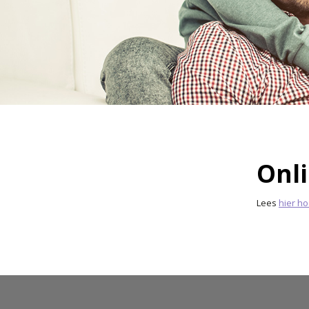
Onl
Lees
hier h